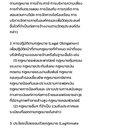
ตามกฎหมาย การชำระภาษี การบริหารความเสี่ยง
การกำกับตรวจสอบ การป้องกัน การทุจริต การ
สอบสวนทางวินัย การจัดการข้อร้องเรียน การ
บริหารจัดการภายในองค์กรและเพื่อวัตถุประสงค์
อื่นใดที่จำเป็นต่อการจ้างงานตามวัตถุประสงค์ดัง
กล่าว
2. การปฏิบัติตามกฎหมาย (Legal Obligation)
เพื่อปฏิบัติหน้าที่ตามกฎหมายที่กำหนด หน้าที่ของ
บริษัทในฐานะของนายจ้างหรือในฐานะอื่นใด เช่น
(1) กฎหมายแพ่งและพาณิชย์ กฎหมายคุ้มครอง
แรงงาน กฎหมายประกันสังคม กฎหมายเงิน
ทดแทน กฎหมายแรงงานสัมพันธ์ กฎหมาย
กองทุนสำรองเลี้ยงชีพ กฎหมายภาษีอากร
กฎหมายป้องกันและปราบปรามการฟอกเงิน
กฎหมายการป้องกันและ ปราบปรามการสนับสนุน
ทางการเงินแก่การก่อการร้ายและแพร่ขยายอาวุธ
ที่มีอานุภาพทำลายล้างสูง กฎหมายคอมพิวเตอร์
(2) กฎหมายอื่นๆ ที่จำเป็น รวมถึงประกาศและ
ระเบียบที่ออกตามกฎหมายดังกล่าว
3. ประโยชน์โดยชอบด้วยกฎหมาย (Legitimate