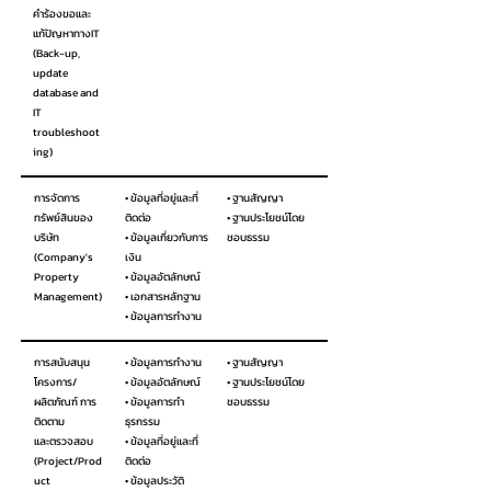
คำร้องขอและ
แก้ปัญหาทางIT
(Back-up,
update
database and
IT
troubleshoot
ing)
การจัดการ
• ข้อมูลที่อยู่และที่
• ฐานสัญญา
ทรัพย์สินของ
ติดต่อ
• ฐานประโยชน์โดย
บริษัท
• ข้อมูลเกี่ยวกับการ
ชอบธรรม
(Company's
เงิน
Property
• ข้อมูลอัตลักษณ์
Management)
• เอกสารหลักฐาน
• ข้อมูลการทำงาน
การสนับสนุน
• ข้อมูลการทำงาน
• ฐานสัญญา
โครงการ/
• ข้อมูลอัตลักษณ์
• ฐานประโยชน์โดย
ผลิตภัณฑ์ การ
• ข้อมูลการทำ
ชอบธรรม
ติดตาม
ธุรกรรม
และตรวจสอบ
• ข้อมูลที่อยู่และที่
(Project/Prod
ติดต่อ
uct
• ข้อมูลประวัติ