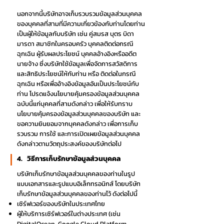
นอกจากนี้บริษัทอาจเก็บรวบรวมข้อมูลส่วนบุคคล
ของบุคคลที่สามที่มีความเกี่ยวข้องกับท่านโดยท่าน
เป็นผู้ให้ข้อมูลกับบริษัท เช่น คู่สมรส บุตร บิดา
มารดา สมาชิกในครอบครัว บุคคลติดต่อกรณี
ฉุกเฉิน ผู้รับผลประโยชน์ บุคคลอ้างอิงหรืออดีต
นายจ้าง ซึ่งบริษัทใช้ข้อมูลเพื่อจัดการสวัสดิการ
และสิทธิประโยชน์ให้กับท่าน หรือ ติดต่อในกรณี
ฉุกเฉิน หรือเพื่ออ้างอิงข้อมูลอันเป็นประโยชน์กับ
ท่าน โปรดแจ้งนโยบายคุ้มครองข้อมูลส่วนบุคคล
ฉบับนี้แก่บุคคลที่สามดังกล่าว เพื่อให้รับทราบ
นโยบายคุ้มครองข้อมูลส่วนบุคคลของบริษัท และ
ขอความยินยอมจากบุคคลดังกล่าว เพื่อการเก็บ
รวบรวม การใช้ และการเปิดเผยข้อมูลส่วนบุคคล
ดังกล่าวตามวัตถุประสงค์ของบริษัทต่อไป
4. วิธีการเก็บรักษาข้อมูลส่วนบุคคล
บริษัทเก็บรักษาข้อมูลส่วนบุคคลของท่านในรูป
แบบเอกสารและรูปแบบอิเล็กทรอนิกส์ โดยบริษัท
เก็บรักษาข้อมูลส่วนบุคคลของท่านไว้ ดังต่อไปนี้
เซิร์ฟเวอร์ของบริษัทในประเทศไทย
ผู้ให้บริการเซิร์ฟเวอร์ในต่างประเทศ (เช่น
DigitalOcean, Google Cloud Platform,