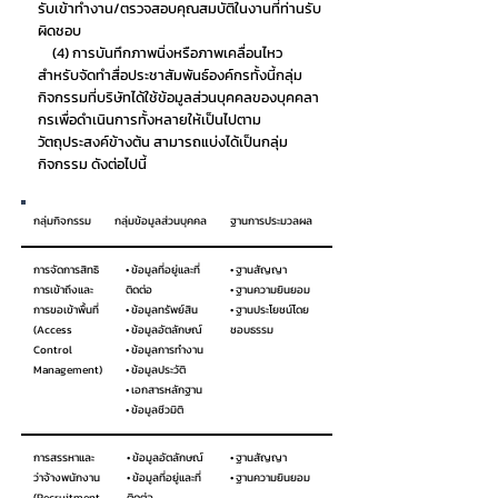
รับเข้าทำงาน/ตรวจสอบคุณสมบัติในงานที่ท่านรับ
ผิดชอบ
(4) การบันทึกภาพนิ่งหรือภาพเคลื่อนไหว
สำหรับจัดทำสื่อประชาสัมพันธ์องค์กรทั้งนี้กลุ่ม
กิจกรรมที่บริษัทได้ใช้ข้อมูลส่วนบุคคลของบุคคลา
กรเพื่อดำเนินการทั้งหลายให้เป็นไปตาม
วัตถุประสงค์ข้างต้น สามารถแบ่งได้เป็นกลุ่ม
กิจกรรม ดังต่อไปนี้
กลุ่มกิจกรรม
กลุ่มข้อมูลส่วนบุคคล
ฐานการประมวลผล
การจัดการสิทธิ
• ข้อมูลที่อยู่และที่
• ฐานสัญญา
การเข้าถึงและ
ติดต่อ
• ฐานความยินยอม
การขอเข้าพื้นที่
• ข้อมูลทรัพย์สิน
• ฐานประโยชน์โดย
(Access
• ข้อมูลอัตลักษณ์
ชอบธรรม
Control
• ข้อมูลการทำงาน
Management)
• ข้อมูลประวัติ
• เอกสารหลักฐาน
• ข้อมูลชีวมิติ
การสรรหาและ
• ข้อมูลอัตลักษณ์
• ฐานสัญญา
ว่าจ้างพนักงาน
• ข้อมูลที่อยู่และที่
• ฐานความยินยอม
(Recruitment
ติดต่อ