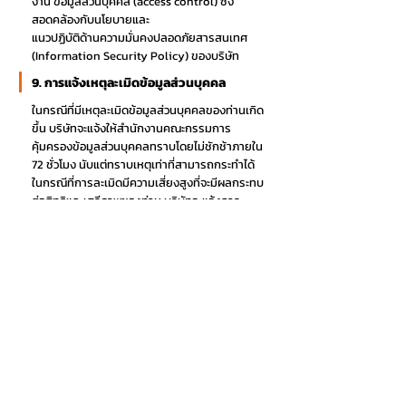
งาน ข้อมูลส่วนบุคคล (access control) ซึ่ง
สอดคล้องกับนโยบายและ
แนวปฏิบัติด้านความมั่นคงปลอดภัยสารสนเทศ
(Information Security Policy) ของบริษัท
9. การแจ้งเหตุละเมิดข้อมูลส่วนบุคคล
ในกรณีที่มีเหตุละเมิดข้อมูลส่วนบุคคลของท่านเกิด
ขึ้น บริษัทจะแจ้งให้สำนักงานคณะกรรมการ
คุ้มครองข้อมูลส่วนบุคคลทราบโดยไม่ชักช้าภายใน
72 ชั่วโมง นับแต่ทราบเหตุเท่าที่สามารถกระทำได้
ในกรณีที่การละเมิดมีความเสี่ยงสูงที่จะมีผลกระทบ
ต่อสิทธิและเสรีภาพของท่าน บริษัทจะแจ้งการ
ละเมิดให้ท่านทราบพร้อม กับแนวทางการเยียวยา
โดยไม่ชักช้าผ่านช่องทางต่างๆ เช่น ข้อความ
(SMS) อีเมล โทรศัพท์ จดหมาย เป็นต้น
10. การเปลี่ยนแปลงแก้ไขนโยบายคุ้มครอง
ข้อมูลส่วนบุคคล
บริษัทอาจแก้ไขเปลี่ยนแปลงนโยบายฉบับนี้ตามที่
เห็นสมควร โดยท่านสามารถทราบข้อกำหนดและ
เงื่อนไขนโยบายที่มีการแก้ไขเปลี่ยนแปลงนี้ได้ผ่าน
ทางเว็บไซต์ของบริษัท และบริษัทจะทำการแจ้ง
ให้ท่านทราบผ่านช่องทาง QR Code ที่แสดงไว้ใน